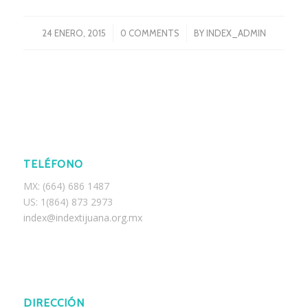
/
/
24 ENERO, 2015
0 COMMENTS
BY
INDEX_ADMIN
TELÉFONO
MX: (664) 686 1487
US: 1(864) 873 2973
index@indextijuana.org.mx
DIRECCIÓN