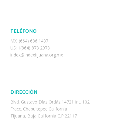
TELÉFONO
MX: (664) 686 1487
US: 1(864) 873 2973
index@indextijuana.org.mx
DIRECCIÓN
Blvd. Gustavo Díaz Ordáz 14721 Int. 102
Fracc. Chapultepec California
Tijuana, Baja California C.P.22117