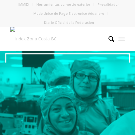
IMMEX
Herramientas comercio exterior
Prevalidador
Modo Unico de Pago Electronico Aduanero
Diario Oficial de la Federacion